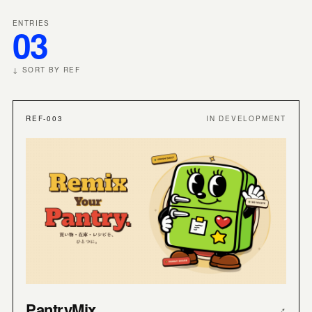
ENTRIES
03
↓ SORT BY REF
REF-003
IN DEVELOPMENT
PantryMix
↗