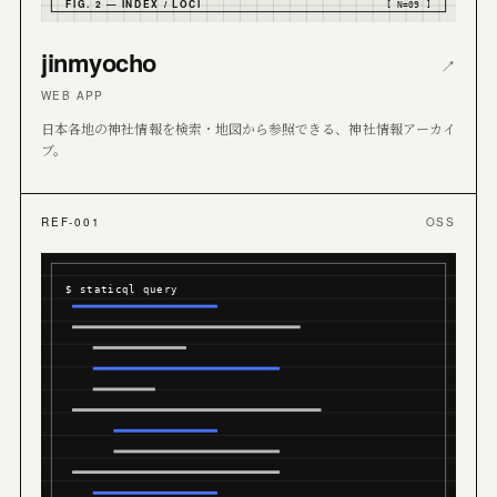
FIG. 2 — INDEX / LOCI
[ N=09 ]
jinmyocho
↗
WEB APP
日本各地の神社情報を検索・地図から参照できる、神社情報アーカイ
ブ。
REF-001
OSS
$ staticql query