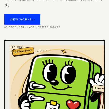
す。
VIEW WORKS
→
03 PRODUCTS · LAST UPDATED 2026.05
REF-003
PantryMix · キービジュアル